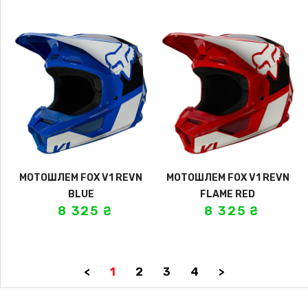
МОТОШЛЕМ FOX V1 REVN
МОТОШЛЕМ FOX V1 REVN
BLUE
FLAME RED
8 325
₴
8 325
₴
<
1
2
3
4
>