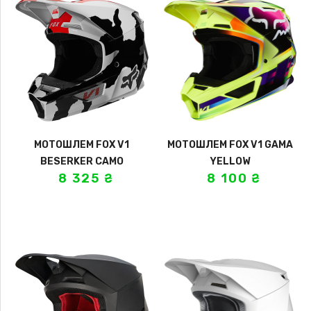
МОТОШЛЕМ FOX V1
МОТОШЛЕМ FOX V1 GAMA
BESERKER CAMO
YELLOW
8 325
₴
8 100
₴