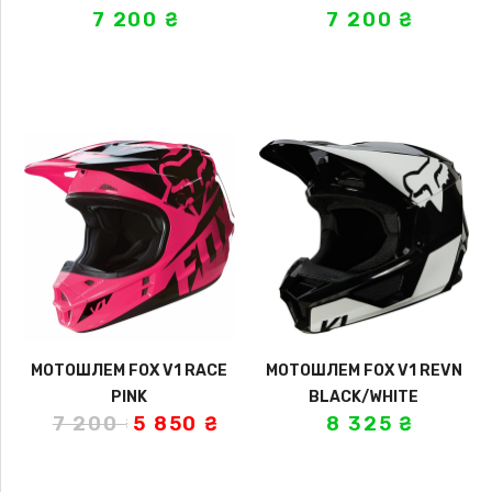
7 200
₴
7 200
₴
МОТОШЛЕМ FOX V1 RACE
МОТОШЛЕМ FOX V1 REVN
PINK
BLACK/WHITE
7 200
₴
5 850
₴
8 325
₴