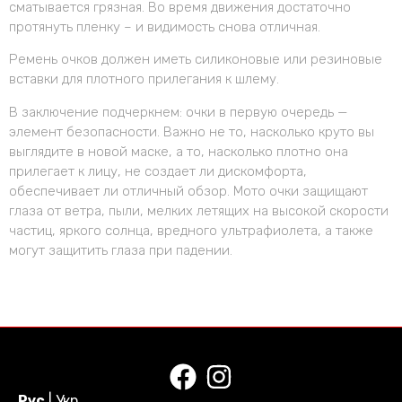
сматывается грязная. Во время движения достаточно
протянуть пленку – и видимость снова отличная.
Ремень очков должен иметь силиконовые или резиновые
вставки для плотного прилегания к шлему.
В заключение подчеркнем: очки в первую очередь —
элемент безопасности. Важно не то, насколько круто вы
выглядите в новой маске, а то, насколько плотно она
прилегает к лицу, не создает ли дискомфорта,
обеспечивает ли отличный обзор. Мото очки защищают
глаза от ветра, пыли, мелких летящих на высокой скорости
частиц, яркого солнца, вредного ультрафиолета, а также
могут защитить глаза при падении.
Рус
|
Укр