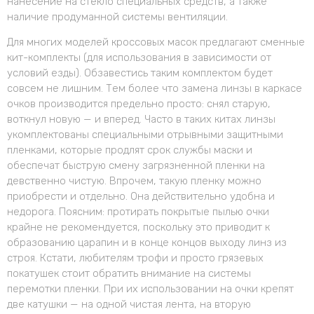
нанесение на стекло специальных средств, а также
наличие продуманной системы вентиляции.
Для многих моделей кроссовых масок предлагают сменные
кит-комплекты (для использования в зависимости от
условий езды). Обзавестись таким комплектом будет
совсем не лишним. Тем более что замена линзы в каркасе
очков производится предельно просто: снял старую,
воткнул новую — и вперед. Часто в таких китах линзы
укомплектованы специальными отрывными защитными
пленками, которые продлят срок службы маски и
обеспечат быструю смену загрязненной пленки на
девственно чистую. Впрочем, такую пленку можно
приобрести и отдельно. Она действительно удобна и
недорога. Поясним: протирать покрытые пылью очки
крайне не рекомендуется, поскольку это приводит к
образованию царапин и в конце концов выходу линз из
строя. Кстати, любителям трофи и просто грязевых
покатушек стоит обратить внимание на системы
перемотки пленки. При их использовании на очки крепят
две катушки — на одной чистая лента, на вторую