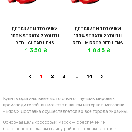
ДЕТСКИЕ МОТО ОЧКИ
ДЕТСКИЕ МОТО ОЧКИ
100% STRATA 2 YOUTH
100% STRATA 2 YOUTH
RED – CLEAR LENS
RED – MIRROR RED LENS
1 350
₴
1 845
₴
<
1
2
3
…
14
>
Купить оригинальные мото очки от лучших мировых
производителей, вы можете в нашем интернет-магазине
«Edos». Доставка осуществляется во все города Украины.
Основная цель кроссовых масок — обеспечение
безопасности глазам и лицу райдера, однако есть как