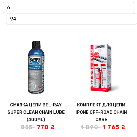
CМАЗКА ЦЕПИ BEL-RAY
КОМПЛЕКТ ДЛЯ ЦЕПИ
SUPER CLEAN CHAIN LUBE
IPONE OFF-ROAD CHAIN
(400ML)
CARE
855
₴
770
₴
1 890
₴
1 765
₴