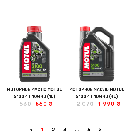
МОТОРНОЕ МАСЛО MOTUL
МОТОРНОЕ МАСЛО MOTUL
5100 4T 10W40 (1L)
5100 4T 10W40 (4L)
630
₴
560
₴
2 070
₴
1 990
₴
<
1
2
3
…
5
>