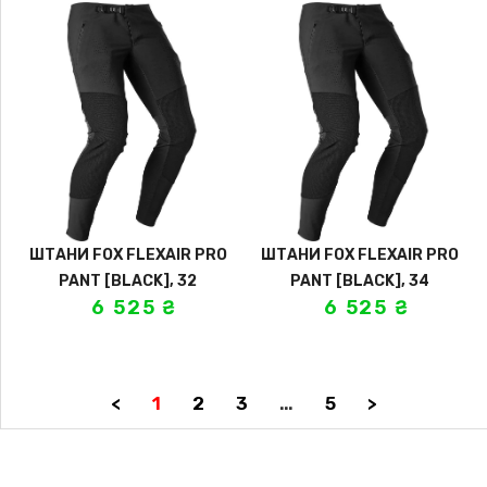
ШТАНИ FOX FLEXAIR PRO
ШТАНИ FOX FLEXAIR PRO
PANT [BLACK], 32
PANT [BLACK], 34
6 525
₴
6 525
₴
<
1
2
3
…
5
>