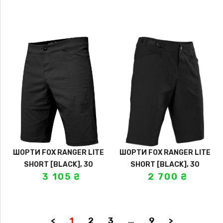
ШОРТИ FOX RANGER LITE
ШОРТИ FOX RANGER LITE
SHORT [BLACK], 30
SHORT [BLACK], 30
3 105
₴
2 700
₴
<
1
2
3
…
9
>