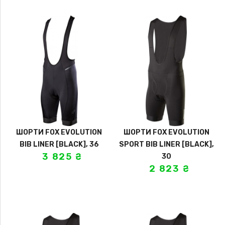
ШОРТИ FOX EVOLUTION
ШОРТИ FOX EVOLUTION
BIB LINER [BLACK], 36
SPORT BIB LINER [BLACK],
3 825
₴
30
2 823
₴