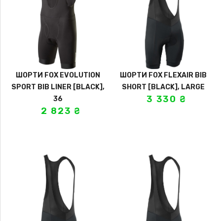
ШОРТИ FOX EVOLUTION
ШОРТИ FOX FLEXAIR BIB
SPORT BIB LINER [BLACK],
SHORT [BLACK], LARGE
3 330
₴
36
2 823
₴