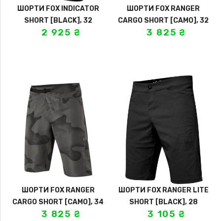
ШОРТИ FOX INDICATOR
ШОРТИ FOX RANGER
SHORT [BLACK], 32
CARGO SHORT [CAMO], 32
2 925
₴
3 825
₴
ШОРТИ FOX RANGER
ШОРТИ FOX RANGER LITE
CARGO SHORT [CAMO], 34
SHORT [BLACK], 28
3 825
₴
3 105
₴