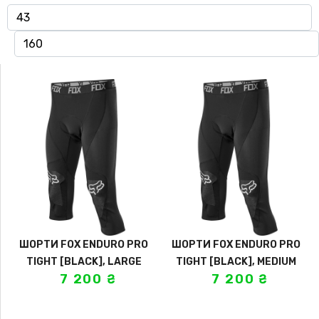
ШОРТИ FOX ENDURO PRO
ШОРТИ FOX ENDURO PRO
TIGHT [BLACK], LARGE
TIGHT [BLACK], MEDIUM
7 200
₴
7 200
₴