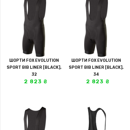
ШОРТИ FOX EVOLUTION
ШОРТИ FOX EVOLUTION
SPORT BIB LINER [BLACK],
SPORT BIB LINER [BLACK],
32
34
2 823
₴
2 823
₴