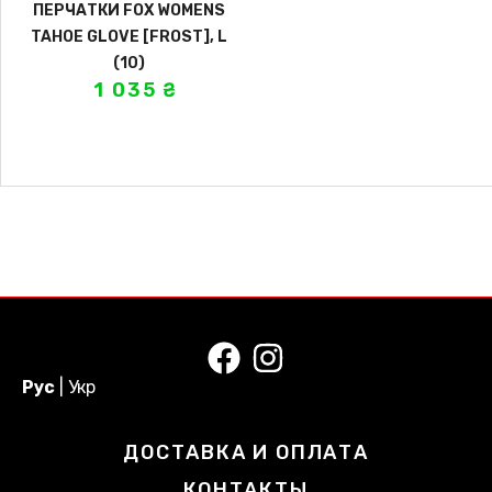
ПЕРЧАТКИ FOX WOMENS
TAHOE GLOVE [FROST], L
(10)
1 035
₴
Рус
|
Укр
ДОСТАВКА И ОПЛАТА
КОНТАКТЫ