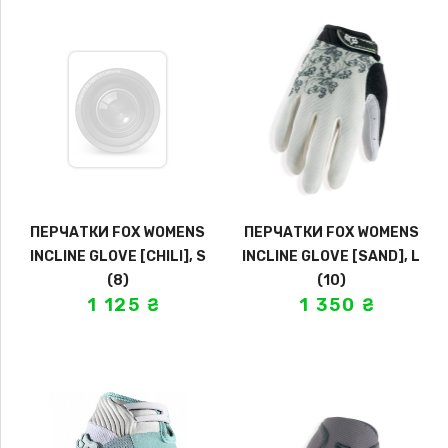
ПЕРЧАТКИ FOX WOMENS
ПЕРЧАТКИ FOX WOMENS
INCLINE GLOVE [CHILI], S
INCLINE GLOVE [SAND], L
(8)
(10)
1 125
₴
1 350
₴