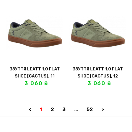
ВЗУТТЯ LEATT 1.0 FLAT
ВЗУТТЯ LEATT 1.0 FLAT
SHOE [CACTUS], 11
SHOE [CACTUS], 12
3 060
₴
3 060
₴
<
1
2
3
…
52
>