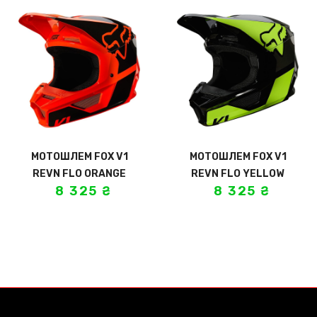
МОТОШЛЕМ FOX V1
МОТОШЛЕМ FOX V1
REVN FLO ORANGE
REVN FLO YELLOW
8 325
₴
8 325
₴