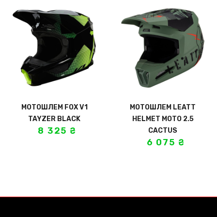
МОТОШЛЕМ FOX V1
МОТОШЛЕМ LEATT
TAYZER BLACK
HELMET MOTO 2.5
8 325
₴
CACTUS
6 075
₴