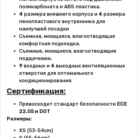
поликарбоната и ABS пластика.
4
размера внешнего корпуса и
4
размера
пенопластового внутренника для
наилучшей посадки
Съемная, моющаяся, влагоотводящая
комфортная подкладка.
Съемные, моющиеся, влагоотводящие
подщечники.
9
входных и
4
выходных вентиляционных
отверстия для оптимального
кондиционирования.
Сертификация:
Превосходит стандарт безопасности
ECE
22.05 и
DOT
Размеры:
XS (53-54cm)
S (55-56cm)