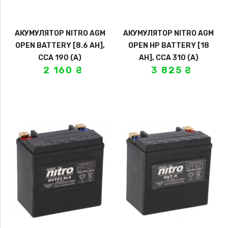
АКУМУЛЯТОР NITRO AGM
АКУМУЛЯТОР NITRO AGM
OPEN BATTERY [8.6 AH],
OPEN HP BATTERY [18
CCA 190 (A)
AH], CCA 310 (A)
2 160
₴
3 825
₴