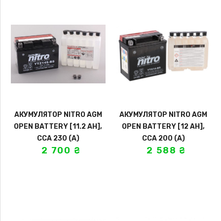
АКУМУЛЯТОР NITRO AGM
АКУМУЛЯТОР NITRO AGM
OPEN BATTERY [11.2 AH],
OPEN BATTERY [12 AH],
CCA 230 (A)
CCA 200 (A)
2 700
₴
2 588
₴