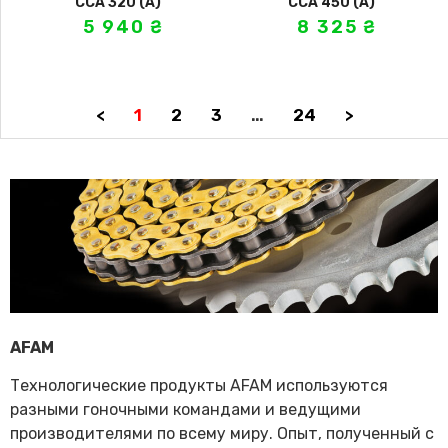
CCA 320 (A)
CCA 450 (A)
5 940
₴
8 325
₴
<
1
2
3
…
24
>
AFAM
Технологические продукты AFAM используются
разными гоночными командами и ведущими
производителями по всему миру. Опыт, полученный с