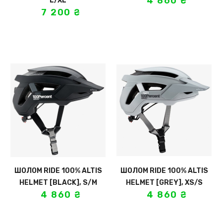
4 860
₴
L/XL
7 200
₴
ШОЛОМ RIDE 100% ALTIS
ШОЛОМ RIDE 100% ALTIS
HELMET [BLACK], S/M
HELMET [GREY], XS/S
4 860
₴
4 860
₴