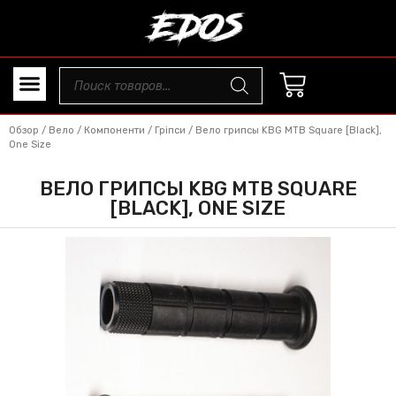
Обзор
/
Вело
/
Компоненти
/
Гріпси
/ Вело грипсы KBG MTB Square [Black],
One Size
ВЕЛО ГРИПСЫ KBG MTB SQUARE
[BLACK], ONE SIZE