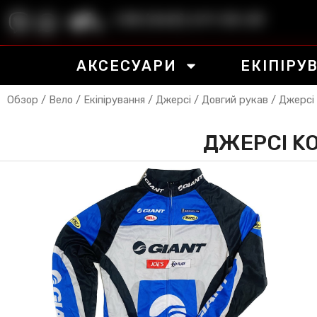
+38 (063) 611-55-29
АКСЕСУАРИ
ЕКІПІРУ
Обзор
/
Вело
/
Екіпірування
/
Джерсі
/
Довгий рукав
/ Джерсі 
ДЖЕРСІ KO