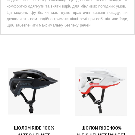
комфортно одягнути та зняти виріб для мінливих погодних умов.
Ця модель футболки має дуже практичні кишені позаду, які
дозволяють вам надійно тримати цінні речі при собі під час їзди,
щоб забезпечити максимальну безпеку речей.
ШОЛОМ RIDE 100%
ШОЛОМ RIDE 100%