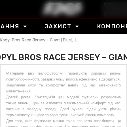
ВАННЯ
ЗАХИСТ
КОМПОН
Kopyl Bros Race Jersey – Giant [Blue], L
PYL BROS RACE JERSEY – GIANT
Матеріали цієї велофутболки гарантують хороший рівень
повітропроникності, завдяки чому волога ефективно відводиться,
зберігаючи суху та комфортну навіть під час інтенсивного
навантаження.
Довгий рукав. Конструкція цієї моделі футболки розроблена
таким чином, щоб забезпечити максимальний комфорт під час
катання в холодну погоду. Довгі рукави підвищують рівень
термозахисту кінцівок та гарантують високий рівень комфорту.
Для того, щоб футболку можна було повністю розстібнути, ця
модель має застібку-блискавку. Це дозволяє легко, швидко та