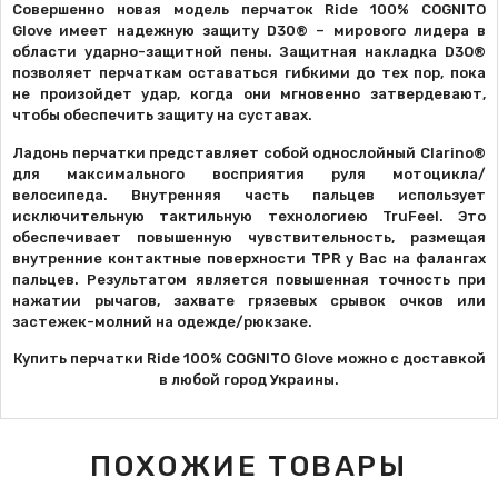
Совершенно новая модель перчаток Ride 100%
COGNITO
Glove
имеет надежную защиту D30® – мирового лидера в
области ударно-защитной пены. Защитная накладка D3O®
позволяет перчаткам оставаться гибкими до тех пор, пока
не произойдет удар, когда они мгновенно затвердевают,
чтобы обеспечить защиту на суставах.
Ладонь перчатки представляет собой однослойный Clarino®
для максимального восприятия руля мотоцикла/
велосипеда. Внутренняя часть пальцев использует
исключительную тактильную технологиею TruFeel. Это
обеспечивает повышенную чувствительность, размещая
внутренние контактные поверхности TPR у Вас на фалангах
пальцев. Результатом является повышенная точность при
нажатии рычагов, захвате грязевых срывок очков или
застежек-молний на одежде/рюкзаке.
Купить перчатки
Ride 100%
COGNITO Glove
можно с доставкой
в любой город Украины.
ПОХОЖИЕ ТОВАРЫ