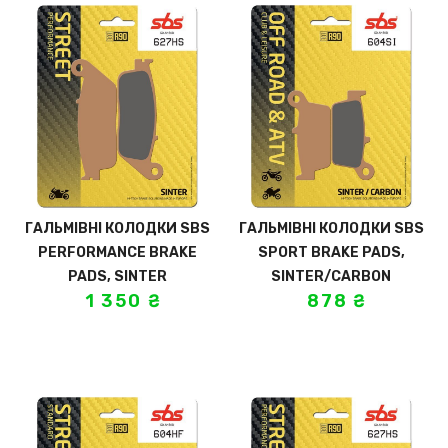
ГАЛЬМІВНІ КОЛОДКИ SBS
ГАЛЬМІВНІ КОЛОДКИ SBS
PERFORMANCE BRAKE
SPORT BRAKE PADS,
PADS, SINTER
SINTER/CARBON
1 350
₴
878
₴