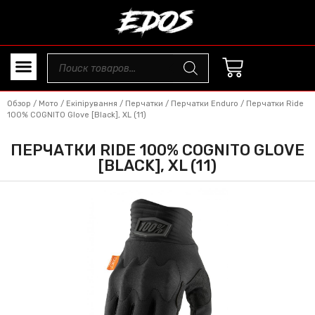
Обзор
/
Мото
/
Екіпірування
/
Перчатки
/
Перчатки Enduro
/ Перчатки Ride
100% COGNITO Glove [Black], XL (11)
ПЕРЧАТКИ RIDE 100% COGNITO GLOVE
[BLACK], XL (11)