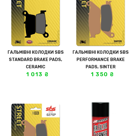
ГАЛЬМІВНІ КОЛОДКИ SBS
ГАЛЬМІВНІ КОЛОДКИ SBS
STANDARD BRAKE PADS,
PERFORMANCE BRAKE
CERAMIC
PADS, SINTER
1 013
₴
1 350
₴