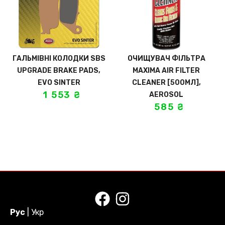
ГАЛЬМІВНІ КОЛОДКИ SBS
ОЧИЩУВАЧ ФІЛЬТРА
UPGRADE BRAKE PADS,
MAXIMA AIR FILTER
EVO SINTER
CLEANER [500МЛ],
1 553
₴
AEROSOL
585
₴
Рус
|
Укр