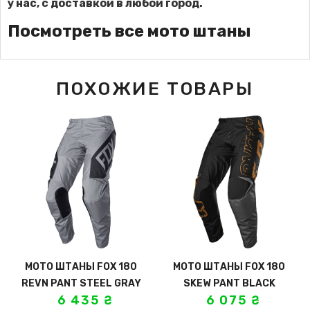
у нас, с доставкой в любой город.
Посмотреть все мото штаны
ПОХОЖИЕ ТОВАРЫ
МОТО ШТАНЫ FOX 180
МОТО ШТАНЫ FOX 180
REVN PANT STEEL GRAY
SKEW PANT BLACK
6 435
₴
6 075
₴