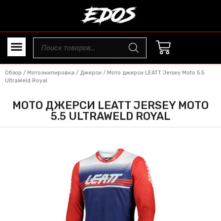
Обзор
/
Мотоэкипировка
/
Джерси
/ Мото джерси LEATT Jersey Moto 5.5
UltraWeld Royal
МОТО ДЖЕРСИ LEATT JERSEY MOTO
5.5 ULTRAWELD ROYAL