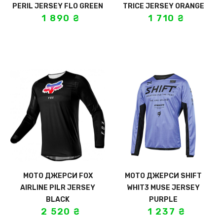
PERIL JERSEY FLO GREEN
TRICE JERSEY ORANGE
1 890
₴
1 710
₴
МОТО ДЖЕРСИ FOX
МОТО ДЖЕРСИ SHIFT
AIRLINE PILR JERSEY
WHIT3 MUSE JERSEY
BLACK
PURPLE
2 520
₴
1 237
₴