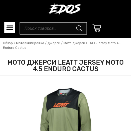
Обзор
/
Мотоэкипировка
/
Джерси
/ Мото джерси LEATT Jersey Moto 4.5
Enduro Cactus
МОТО ДЖЕРСИ LEATT JERSEY MOTO
4.5 ENDURO CACTUS