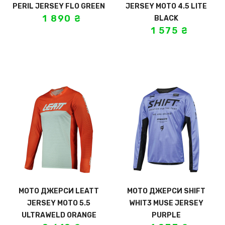
PERIL JERSEY FLO GREEN
JERSEY MOTO 4.5 LITE
1 890
₴
BLACK
1 575
₴
МОТО ДЖЕРСИ LEATT
МОТО ДЖЕРСИ SHIFT
JERSEY MOTO 5.5
WHIT3 MUSE JERSEY
ULTRAWELD ORANGE
PURPLE