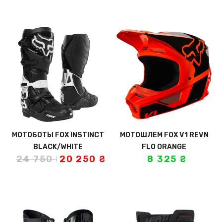
МОТОБОТЫ FOX INSTINCT
МОТОШЛЕМ FOX V1 REVN
BLACK/WHITE
FLO ORANGE
24 750
₴
20 250
₴
8 325
₴