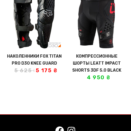
НАКОЛЕННИКИ FOX TITAN
КОМПРЕССИОННЫЕ
PRO D3O KNEE GUARD
ШОРТЫ LEATT IMPACT
5 625
₴
5 175
₴
SHORTS 3DF 5.0 BLACK
4 950
₴