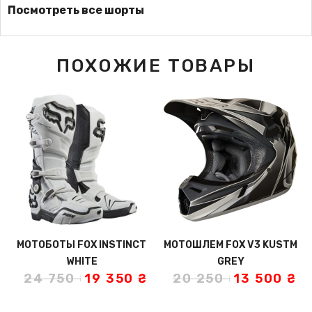
Посмотреть все шорты
ПОХОЖИЕ ТОВАРЫ
МОТОБОТЫ FOX INSTINCT
МОТОШЛЕМ FOX V3 KUSTM
WHITE
GREY
24 750
₴
19 350
₴
20 250
₴
13 500
₴