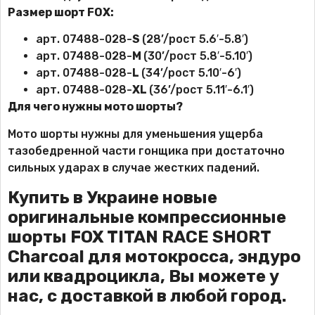
Размер шорт FOX:
арт. 07488-028-
S
(28’/рост 5.6′-5.8′)
арт. 07488-028-
M
(30’/рост 5.8′-5.10′)
арт. 07488-028-
L
(34’/рост 5.10′-6′)
арт. 07488-028-
XL
(36’/рост 5.11′-6.1′)
Для чего нужны мото шорты?
Мото шорты нужны для уменьшения ущерба
тазобедренной части гонщика при достаточно
сильных ударах в случае жестких падений.
Купить в Украине новые
оригинальные компрессионные
шорты
FOX
TITAN RACE SHORT
Charcoal для мотокросса, эндуро
или квадроцикла, Вы можете у
нас, с доставкой в любой город.