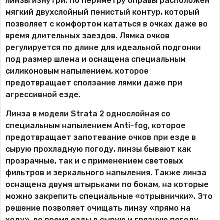
линзы изнутри. По периметру оправы расположен
мягкий двухслойный пенистый контур, который
позволяет с комфортом кататься в очках даже во
время длительных заездов. Лямка очков
регулируется по длине для идеальной подгонки
под размер шлема и оснащена специальным
силиконовым напылением, которое
предотвращает сползание лямки даже при
агрессивной езде.
Линза в модели Strata 2 однослойная со
специальным напылением Anti-fog, которое
предотвращает запотевание очков при езде в
сырую прохладную погоду, линзы бывают как
прозрачные, так и с применением световых
фильтров и зеркального напыления. Также линза
оснащена двумя штырьками по бокам, на которые
можно закрепить специальные «отрывнички». Это
решение позволяет очищать линзу «прямо на
ходу», во время езды в сырую и грязную погоду,