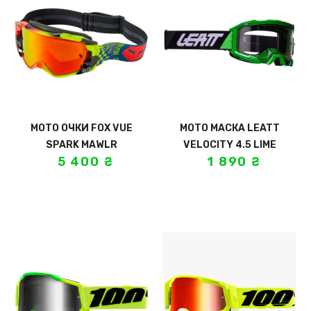
МОТО ОЧКИ FOX VUE
МОТО МАСКА LEATT
SPARK MAWLR
VELOCITY 4.5 LIME
5 400
₴
1 890
₴