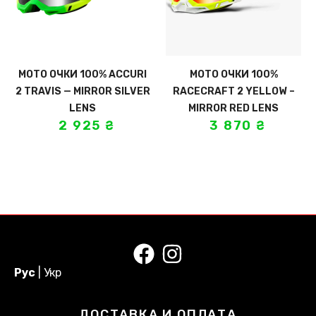
МОТО ОЧКИ 100% ACCURI
МОТО ОЧКИ 100%
2 TRAVIS — MIRROR SILVER
RACECRAFT 2 YELLOW –
LENS
MIRROR RED LENS
2 925
₴
3 870
₴
Рус
|
Укр
ДОСТАВКА И ОПЛАТА